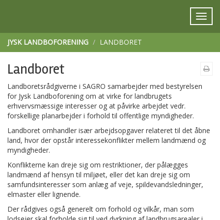
JYSK LANDBOFORENING
LANDBORET
Landboret
Landboretsrådgiverne i SAGRO samarbejder med bestyrelsen
for Jysk Landboforening om at virke for landbrugets
erhvervsmæssige interesser og at påvirke arbejdet vedr.
forskellige planarbejder i forhold til offentlige myndigheder.
Landboret omhandler især arbejdsopgaver relateret til det åbne
land, hvor der opstår interessekonflikter mellem landmænd og
myndigheder.
Konflikterne kan dreje sig om restriktioner, der pålægges
landmænd af hensyn til miljøet, eller det kan dreje sig om
samfundsinteresser som anlæg af veje, spildevandsledninger,
elmaster eller lignende.
Der rådgives også generelt om forhold og vilkår, man som
lodsejer skal forholde sig til ved dyrkning af landbrugsarealer i