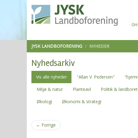
Om
JYSK LANDBOFORENING
NYHEDER
Nyhedsarkiv
Vis alle nyheder
"Allan V. Pedersen"
"hjem
Miljø & natur
Planteavl
Politik & landboret
Økologi
Økonomi & strategi
←
Forrige