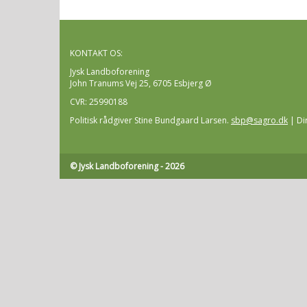
KONTAKT OS:
Jysk Landboforening
John Tranums Vej 25, 6705 Esbjerg Ø
CVR:
25990188
Politisk rådgiver Stine Bundgaard Larsen.
sbp@sagro.dk
| Dir
© Jysk Landboforening - 2026