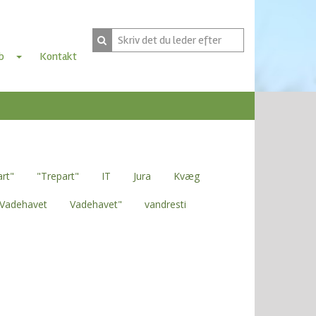
b
Kontakt
art"
"Trepart"
IT
Jura
Kvæg
Vadehavet
Vadehavet"
vandresti