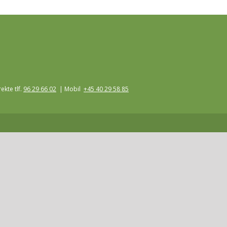
ekte tlf.
96 29 66 02
| Mobil
+45 40 29 58 85