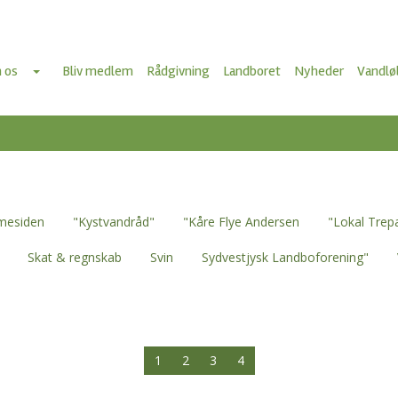
 os
Bliv medlem
Rådgivning
Landboret
Nyheder
Vandlø
mesiden
"Kystvandråd"
"Kåre Flye Andersen
"Lokal Trep
Skat & regnskab
Svin
Sydvestjysk Landboforening"
1
2
3
4