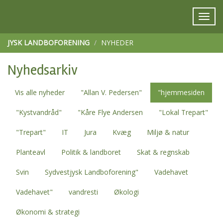
JYSK LANDBOFORENING
NYHEDER
Nyhedsarkiv
Vis alle nyheder
"Allan V. Pedersen"
"hjemmesiden
"Kystvandråd"
"Kåre Flye Andersen
"Lokal Trepart"
"Trepart"
IT
Jura
Kvæg
Miljø & natur
Planteavl
Politik & landboret
Skat & regnskab
Svin
Sydvestjysk Landboforening"
Vadehavet
Vadehavet"
vandresti
Økologi
Økonomi & strategi